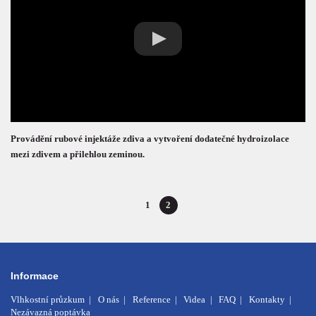
Provádění rubové injektáže zdiva a vytvoření dodatečné hydroizolace
mezi zdivem a přilehlou zeminou.
1
2
(aktuální)
Informace
Vlhkostní průzkum
O nás
Reference
Videa
FAQ
Kontakty
Nezávazná poptávka