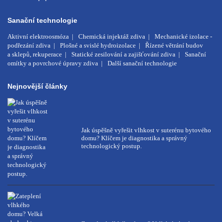
Sanační technologie
Aktivní elektroosmóza
Chemická injektáž zdiva
Mechanické izolace -
podřezání zdiva
Plošné a svislé hydroizolace
Řízené větrání budov
a sklepů, rekuperace
Statické zesilování a zajišťování zdiva
Sanační
omítky a povrchové úpravy zdiva
Další sanační technologie
Nejnovější články
Jak úspěšně vyřešit vlhkost v suterénu bytového
domu? Klíčem je diagnostika a správný
technologický postup.