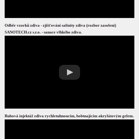
Odběr vzorků zdiva - zjišťování salinity zdiva (rozbor zasolení)
SANOTECH.cz s.r.o. - sanace vlhkého zdiva.
Rubová injektáž zdiva rychletuhnoucím, bobtnajícím akrylátovým gelem.