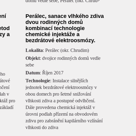
ení
Perálec, sanace vlhkého zdiva
dvou rodinných domů
etod
kombinací technologie
zy a
chemické injektáže a
bezdrátové elektroosmózy.
Lokalita
: Perálec (okr. Chrudim)
Objekt
: dvojice rodinných domů vedle
sebe
Datum
: Říjen 2017
ého
átové
Technologie
: Instalace silnějších
hčení
jednotek bezdrátové elektroosmózy v
lah v
obou domech pro šetrné snižování
ktáž pro
vlhkosti zdiva a postupné odvlhčení.
základí
Dále provedena chemická injektáž v
úrovni podlah přízemí na obvodovém
zdivu pro zabránění kapilárního vzlínání
vlhkosti do zdiva