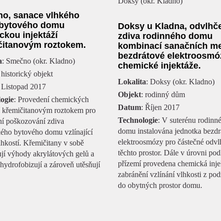
o, sanace vlhkého
 bytového domu
Doksy u Kladna, odvlhč
ckou injektáží
zdiva rodinného domu
čitanovým roztokem.
kombinací sanačních m
bezdrátové elektroosmó
a
: Smečno (okr. Kladno)
chemické injektáže.
 historický objekt
Lokalita
: Doksy (okr. Kladno)
: Listopad 2017
Objekt
: rodinný dům
ogie
: Provedení chemických
Datum
: Říjen 2017
í křemičitanovým roztokem pro
Technologie
: V suterénu rodinn
ní poškozování zdiva
domu instalována jednotka bezdr
kého bytového domu vzlínající
elektroosmózy pro částečné odvl
hkostí. Křemičitany v sobě
těchto prostor. Dále v úrovni pod
jí výhody akrylátových gelů a
přízemí provedena chemická inje
hydrofobizují a zároveň utěsňují
zabránění vzlínání vlhkosti z pod
do obytných prostor domu.