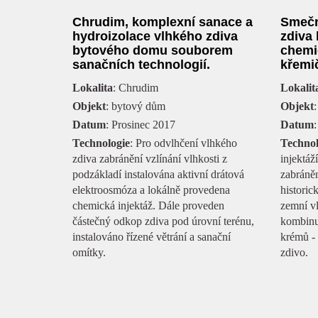
Chrudim, komplexní sanace a
Smečn
hydroizolace vlhkého zdiva
zdiva
bytového domu souborem
chemi
sanačních technologií.
křemi
Lokalita
: Chrudim
Lokalit
Objekt
: bytový dům
Objekt
:
Datum
: Prosinec 2017
Datum
Technologie
: Pro odvlhčení vlhkého
Technol
zdiva zabránění vzlínání vlhkosti z
injektáž
podzákladí instalována aktivní drátová
zabráně
elektroosmóza a lokálně provedena
historic
chemická injektáž. Dále proveden
zemní vl
částečný odkop zdiva pod úrovní terénu,
kombinu
instalováno řízené větrání a sanační
krémů - 
omítky.
zdivo.