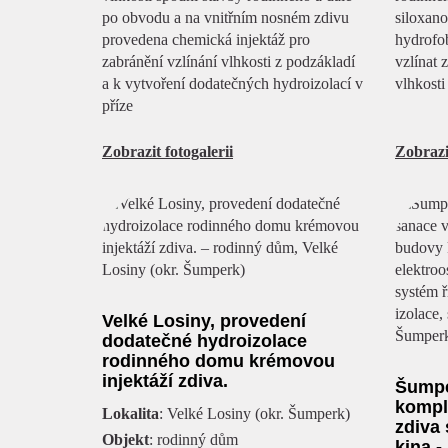
po obvodu a na vnitřním nosném zdivu
siloxan
provedena chemická injektáž pro
hydrofob
zabránění vzlínání vlhkosti z podzákladí
vzlínat 
a k vytvoření dodatečných hydroizolací v
vlhkosti
příze
Zobrazit fotogalerii
Zobrazit
Velké Losiny, provedení
dodatečné hydroizolace
rodinného domu krémovou
injektáží zdiva.
Šumpe
kompl
Lokalita
: Velké Losiny (okr. Šumperk)
zdiva
Objekt
: rodinný dům
kina -