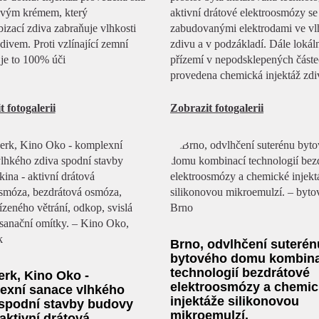
ovým krémem, který
aktivní drátové elektroosmózy se
izací zdiva zabraňuje vlhkosti
zabudovanými elektrodami ve v
zdivem. Proti vzlínající zemní
zdivu a v podzákladí. Dále lokál
 je to 100% úči
přízemí v nepodsklepených částe
provedena chemická injektáž zdi
 fotogalerii
Zobrazit fotogalerii
Brno, odvlhčení suterén
bytového domu kombina
technologií bezdrátové
rk, Kino Oko -
elektroosmózy a chemic
exní sanace vlhkého
injektáže silikonovou
 spodní stavby budovy
mikroemulzí.
 aktivní drátová