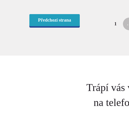
Předchozí
strana
1
(aktuál
Trápí vás
na tele