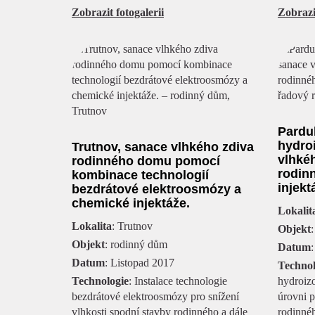
Zobrazit fotogalerii
Zobrazit
Pardu
hydro
Trutnov, sanace vlhkého zdiva
vlhké
rodinného domu pomocí
rodin
kombinace technologií
injektá
bezdrátové elektroosmózy a
chemické injektáže.
Lokalit
Lokalita
: Trutnov
Objekt
Objekt
: rodinný dům
Datum
:
Datum
: Listopad 2017
Technol
Technologie
: Instalace technologie
hydroizo
bezdrátové elektroosmózy pro snížení
úrovni 
vlhkosti spodní stavby rodinného a dále
rodinnéh