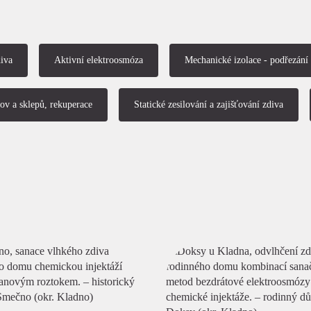
iva
Aktivní elektroosmóza
Mechanické izolace - podřezání
ov a sklepů, rekuperace
Statické zesilování a zajišťování zdiva