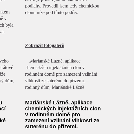
podlahy. Provedli jsem tedy chemickou
lhkém
clonu níže pod tímto podřez
ně v
ch byla
va.
Zobrazit fotogalerii
u
Mariánské Lázně, aplikace
cí
chemických injektážních clon
v rodinném domě pro
ké
zamezení vzlínání vlhkosti ze
suterénu do přízemí.