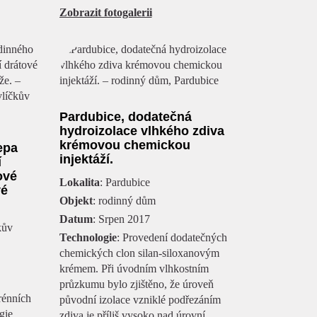
Zobrazit fotogalerii
Pardubice, dodatečná
hydroizolace vlhkého zdiva
krémovou chemickou
epa
injektáží.
í
ové
Lokalita
: Pardubice
vé
Objekt
: rodinný dům
Datum
: Srpen 2017
kův
Technologie
: Provedení dodatečných
chemických clon silan-siloxanovým
krémem. Při úvodním vlhkostním
průzkumu bylo zjištěno, že úroveň
rénních
původní izolace vzniklé podřezáním
gie
zdiva je příliš vysoko nad úrovní