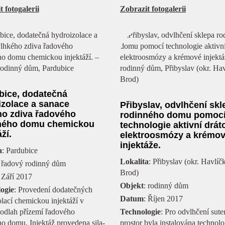
 fotogalerii
Zobrazit fotogalerii
bice, dodatečná
izolace a sanace
Přibyslav, odvlhčení skl
ho zdiva řadového
rodinného domu pomoc
ného domu chemickou
technologie aktivní drát
ží.
elektroosmózy a krémo
injektáže.
a
: Pardubice
Lokalita
: Přibyslav (okr. Havlíč
: řadový rodinný dům
Brod)
 Září 2017
Objekt
: rodinný dům
ogie
: Provedení dodatečných
Datum
: Říjen 2017
lací chemickou injektáží v
podlah přízemí řadového
Technologie
: Pro odvlhčení sute
o domu. Injektáž provedena sila-
prostor byla instalována technolo