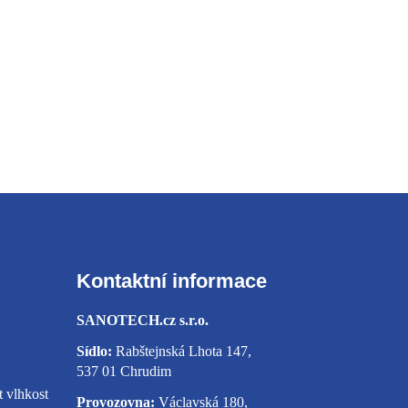
Kontaktní informace
SANOTECH.cz s.r.o.
Sídlo:
Rabštejnská Lhota 147,
537 01 Chrudim
t vlhkost
Provozovna:
Václavská 180,