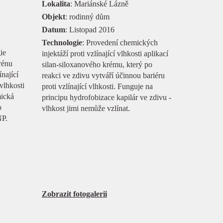
Lokalita
: Mariánské Lázně
Objekt
: rodinný dům
Datum
: Listopad 2016
Technologie
: Provedení chemických
ie
injektáží proti vzlínající vlhkosti aplikací
rénu
silan-siloxanového krému, který po
nající
reakci ve zdivu vytváří účinnou bariéru
vlhkosti
proti vzlínající vlhkosti. Funguje na
mická
principu hydrofobizace kapilár ve zdivu -
o
vlhkost jimi nemůže vzlínat.
NP.
Zobrazit fotogalerii