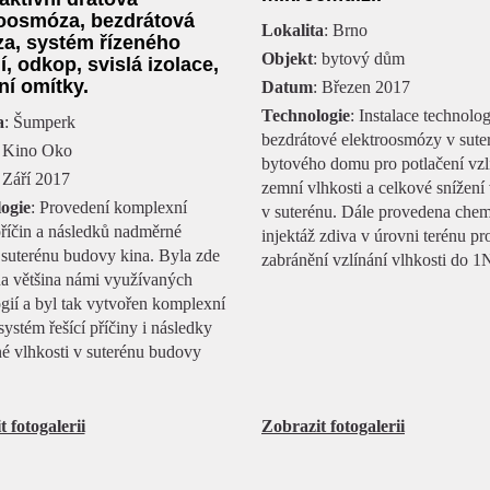
roosmóza, bezdrátová
Lokalita
: Brno
a, systém řízeného
Objekt
: bytový dům
í, odkop, svislá izolace,
ní omítky.
Datum
: Březen 2017
Technologie
: Instalace technolog
a
: Šumperk
bezdrátové elektroosmózy v sute
: Kino Oko
bytového domu pro potlačení vzlí
 Září 2017
zemní vlhkosti a celkové snížení 
ogie
: Provedení komplexní
v suterénu. Dále provedena che
říčin a následků nadměrné
injektáž zdiva v úrovni terénu pr
 suterénu budovy kina. Byla zde
zabránění vzlínání vlhkosti do 1
na většina námi využívaných
gií a byl tak vytvořen komplexní
systém řešící příčiny i následky
é vlhkosti v suterénu budovy
 fotogalerii
Zobrazit fotogalerii