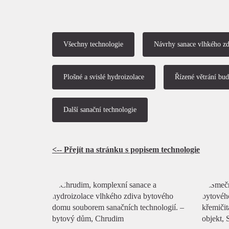
Všechny technologie
Návrhy sanace vlhkého zd
Plošné a svislé hydroizolace
Řízené větrání bud
Další sanační technologie
<-- Přejít na stránku s popisem technologie