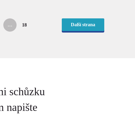
Další
strana
…
18
)
ktuální)
(aktuální)
mi schůzku
 napište