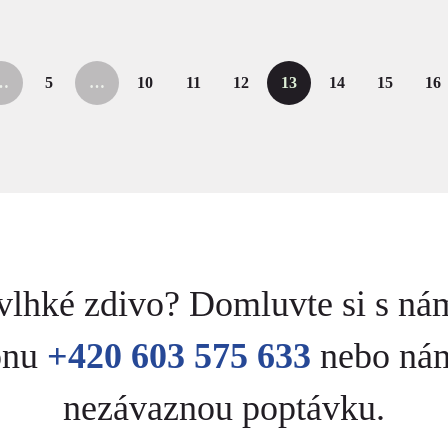
…
5
…
10
11
12
13
14
15
16
ní)
(aktuální)
(aktuální)
(aktuální)
(aktuální)
(aktuální)
(aktuální
(a
 vlhké zdivo? Domluvte si s ná
fonu
+420 603 575 633
nebo nám
nezávaznou poptávku.