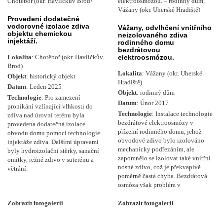
Provedení dodatečné
vodorovné izolace zdiva
Vážany, odvlhčení vnitřního
objektu chemickou
neizolovaného zdiva
injektáží.
rodinného domu
bezdrátovou
elektroosmózou.
Lokalita
: Chotěboř (okr. Havlíčkův
Brod)
Lokalita
: Vážany (okr. Uherské
Objekt
: historický objekt
Hradiště)
Datum
: Leden 2025
Objekt
: rodinný dům
Technologie
: Pro zamezení
Datum
: Únor 2017
pronikání vzlínající vlhkosti do
Technologie
: Instalace technologie
zdiva nad úrovní terénu byla
bezdrátové elektroosmózy v
provedena dodatečná izolace
přízemí rodinného domu, jehož
obvodu domu pomocí technologie
obvodové zdivo bylo izolováno
injektáže zdiva. Dalšími úpravami
mechanicky podřezáním, ale
byly hydroizolační stěrky, sanační
zapomnělo se izolovat také vnitřní
omítky, režné zdivo v suterénu a
nosné zdivo, což je překvapivě
větrání.
poměrně častá chyba. Bezdrátová
osmóza však problém v
Zobrazit fotogalerii
Zobrazit fotogalerii