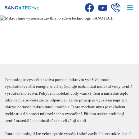
MIKROVLNNÉ
VYSOUŠENÍ ZDIVA
Technologie vysoušení zdiva pomocí mikrovln využívá proudu
vysokofrekvenční energie, která způsobuje rozkmitání molekul vody uvnitř
vysoušeného zdiva. Pohybem molekul vody vzniká tření a následně teplo,
díky němuž se voda začne odpařovat. Tento princip je využíván např. při
ohřevu potravin mikrovlnnou troubou. Tento mechanismus je základem
rychlosti a účinnosti mikrovlnného vysoušení. Při tom reakce probíhají
uvnitř materiálů a minimálně tak ovlivňují okolí.
Touto technologií lze velmi rychle vysušit i silně zavlhlé konstrukce. Jedná