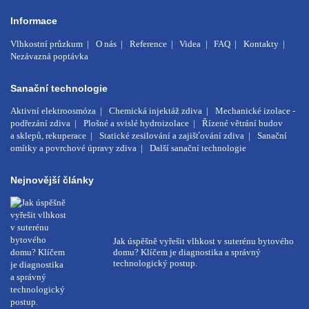
Informace
Vlhkostní průzkum
O nás
Reference
Videa
FAQ
Kontakty
Nezávazná poptávka
Sanační technologie
Aktivní elektroosmóza
Chemická injektáž zdiva
Mechanické izolace -
podřezání zdiva
Plošné a svislé hydroizolace
Řízené větrání budov
a sklepů, rekuperace
Statické zesilování a zajišťování zdiva
Sanační
omítky a povrchové úpravy zdiva
Další sanační technologie
Nejnovější články
Jak úspěšně vyřešit vlhkost v suterénu bytového
domu? Klíčem je diagnostika a správný
technologický postup.