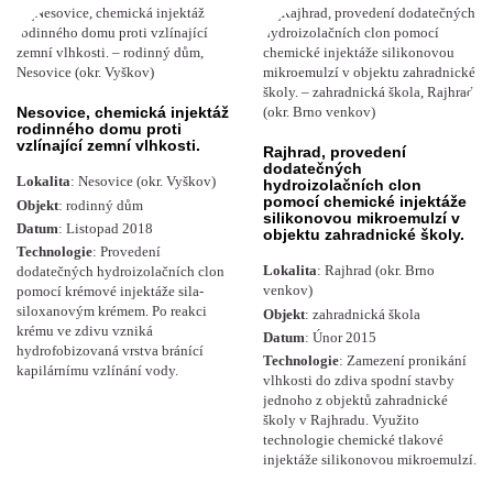
Nesovice, chemická injektáž
rodinného domu proti
vzlínající zemní vlhkosti.
Rajhrad, provedení
dodatečných
Lokalita
: Nesovice (okr. Vyškov)
hydroizolačních clon
pomocí chemické injektáže
Objekt
: rodinný dům
silikonovou mikroemulzí v
Datum
: Listopad 2018
objektu zahradnické školy.
Technologie
: Provedení
Lokalita
: Rajhrad (okr. Brno
dodatečných hydroizolačních clon
venkov)
pomocí krémové injektáže sila-
siloxanovým krémem. Po reakci
Objekt
: zahradnická škola
krému ve zdivu vzniká
Datum
: Únor 2015
hydrofobizovaná vrstva bránící
Technologie
: Zamezení pronikání
kapilárnímu vzlínání vody.
vlhkosti do zdiva spodní stavby
jednoho z objektů zahradnické
školy v Rajhradu. Využito
technologie chemické tlakové
injektáže silikonovou mikroemulzí.