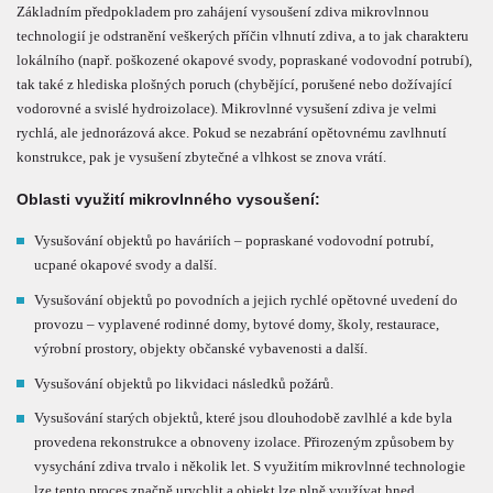
Základním předpokladem pro zahájení vysoušení zdiva mikrovlnnou
technologií je odstranění veškerých příčin vlhnutí zdiva, a to jak charakteru
lokálního (např. poškozené okapové svody, popraskané vodovodní potrubí),
tak také z hlediska plošných poruch (chybějící, porušené nebo dožívající
vodorovné a svislé hydroizolace). Mikrovlnné vysušení zdiva je velmi
rychlá, ale jednorázová akce. Pokud se nezabrání opětovnému zavlhnutí
konstrukce, pak je vysušení zbytečné a vlhkost se znova vrátí.
Oblasti využití mikrovlnného vysoušení:
Vysušování objektů po haváriích – popraskané vodovodní potrubí,
ucpané okapové svody a další.
Vysušování objektů po povodních a jejich rychlé opětovné uvedení do
provozu – vyplavené rodinné domy, bytové domy, školy, restaurace,
výrobní prostory, objekty občanské vybavenosti a další.
Vysušování objektů po likvidaci následků požárů.
Vysušování starých objektů, které jsou dlouhodobě zavlhlé a kde byla
provedena rekonstrukce a obnoveny izolace. Přirozeným způsobem by
vysychání zdiva trvalo i několik let. S využitím mikrovlnné technologie
lze tento proces značně urychlit a objekt lze plně využívat hned