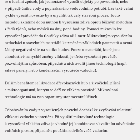
se o ideální způsob, jak jednorázově vysušit objekty po povodních, nebo
v případě úniku vody z popraskaného vodovodního potrubí. Lze také velmi
rychle vysušit novostavby a urychlit tak celý stavební proces. Touto
metodou zkrátíme dobu nutnou k vysoušení zdiva oproti běžným metodám
z řádů týdnů, nebo měsíců na dny, popř. hodiny. Pomocí mikrovln lze
vysoušení provádět do tloušťky zdiva až 1 metr. Mikrovlnným vysoušením
nedochází u stavebních materiálů ke změnám základních parametrů a nemá
žádný negativní vliv na statiku budov. Pouze u materiálů, které jsou
choulostivé na rychlé změny vlhkosti, je třeba vysoušení provádět
pozvolnějším způsobem, případně u nich zvolit jinou technologii (např.
sálavé panely, nebo kondenzační vysoušeče vzduchu).
Dalším benefitem je likvidace dřevokazných hub a živočichů, plísní
a mikroorganismů, kterým se daří ve vlhkém prostředí. Mikrovlnná
technologie má na tyto organismy stoprocentní účinek.
Odpařováním vody z vysoušených povrchů dochází ke zvyšování relativní
vlhkosti vzduchu v interiéru. Při využití mikrovlnné technologie
k vysoušení vlhkého zdiva je vhodné jej kombinovat s kvalitním odvětráním
vnitřních prostor, případně s použitím odvlhčovačů vzduchu.