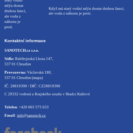
Když má starý vodní mlýn dostat druhou šanci,
ale voda z náhonu je proti.
Kontaktní informace
SANOTECH.cz s.r.o.
Sídlo:
Rabštejnská Lhota 147,
537 01 Chrudim
Provozovna:
Václavská 180,
537 01 Chrudim
(mapa)
IČ: 28819390 / DIČ: CZ28819390
C 29332 vedená u Krajského soudu v Hradci Králové
Telefon
:
+420 603 575 633
Email
:
info@sanotech.cz