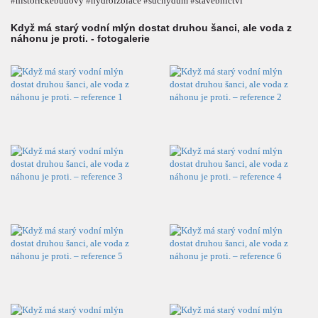
#historickebudovy #hydroizolace #suchydum #stavebnictvi
Když má starý vodní mlýn dostat druhou šanci, ale voda z
náhonu je proti. - fotogalerie