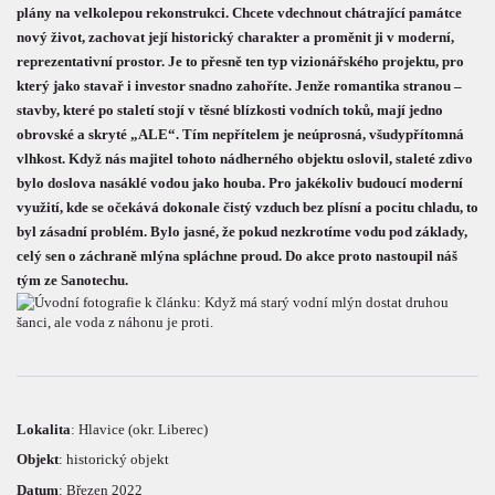
plány na velkolepou rekonstrukci. Chcete vdechnout chátrající památce
nový život, zachovat její historický charakter a proměnit ji v moderní,
reprezentativní prostor. Je to přesně ten typ vizionářského projektu, pro
který jako stavař i investor snadno zahoříte. Jenže romantika stranou –
stavby, které po staletí stojí v těsné blízkosti vodních toků, mají jedno
obrovské a skryté „ALE“. Tím nepřítelem je neúprosná, všudypřítomná
vlhkost. Když nás majitel tohoto nádherného objektu oslovil, staleté zdivo
bylo doslova nasáklé vodou jako houba. Pro jakékoliv budoucí moderní
využití, kde se očekává dokonale čistý vzduch bez plísní a pocitu chladu, to
byl zásadní problém. Bylo jasné, že pokud nezkrotíme vodu pod základy,
celý sen o záchraně mlýna spláchne proud. Do akce proto nastoupil náš
tým ze Sanotechu.
Lokalita
: Hlavice (okr. Liberec)
Objekt
: historický objekt
Datum
: Březen 2022