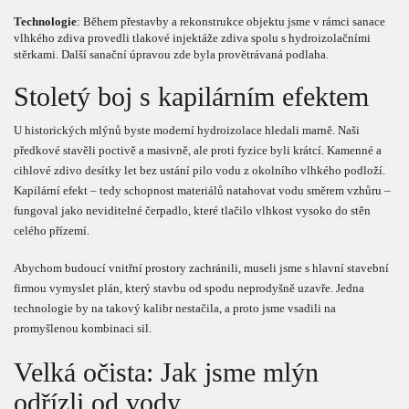
Technologie
: Během přestavby a rekonstrukce objektu jsme v rámci sanace
vlhkého zdiva provedli tlakové injektáže zdiva spolu s hydroizolačními
stěrkami. Další sanační úpravou zde byla provětrávaná podlaha.
Stoletý boj s kapilárním efektem
U historických mlýnů byste moderní hydroizolace hledali marně. Naši
předkové stavěli poctivě a masivně, ale proti fyzice byli krátcí. Kamenné a
cihlové zdivo desítky let bez ustání pilo vodu z okolního vlhkého podloží.
Kapilární efekt – tedy schopnost materiálů natahovat vodu směrem vzhůru –
fungoval jako neviditelné čerpadlo, které tlačilo vlhkost vysoko do stěn
celého přízemí.
Abychom budoucí vnitřní prostory zachránili, museli jsme s hlavní stavební
firmou vymyslet plán, který stavbu od spodu neprodyšně uzavře. Jedna
technologie by na takový kalibr nestačila, a proto jsme vsadili na
promyšlenou kombinaci sil.
Velká očista: Jak jsme mlýn
odřízli od vody