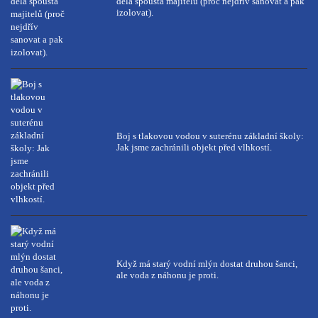
dělá spousta majitelů (proč nejdřív sanovat a pak
izolovat).
Boj s tlakovou vodou v suterénu základní školy:
Jak jsme zachránili objekt před vlhkostí.
Když má starý vodní mlýn dostat druhou šanci,
ale voda z náhonu je proti.