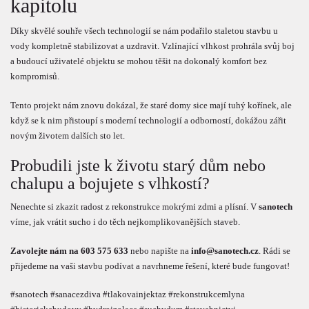
kapitolu
Díky skvělé souhře všech technologií se nám podařilo staletou stavbu u
vody kompletně stabilizovat a uzdravit. Vzlínající vlhkost prohrála svůj boj
a budoucí uživatelé objektu se mohou těšit na dokonalý komfort bez
kompromisů.
Tento projekt nám znovu dokázal, že staré domy sice mají tuhý kořínek, ale
když se k nim přistoupí s moderní technologií a odborností, dokážou zářit
novým životem dalších sto let.
Probudili jste k životu starý dům nebo
chalupu a bojujete s vlhkostí?
Nenechte si zkazit radost z rekonstrukce mokrými zdmi a plísní. V
sanotech
víme, jak vrátit sucho i do těch nejkomplikovanějších staveb.
Zavolejte nám na 603 575 633
nebo napište na
info@sanotech.cz
. Rádi se
přijedeme na vaši stavbu podívat a navrhneme řešení, které bude fungovat!
#sanotech #sanacezdiva #tlakovainjektaz #rekonstrukcemlyna