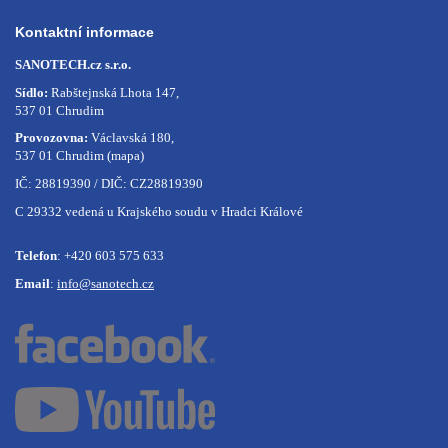
Kontaktní informace
SANOTECH.cz s.r.o.
Sídlo:
Rabštejnská Lhota 147,
537 01 Chrudim
Provozovna:
Václavská 180,
537 01 Chrudim
(mapa)
IČ: 28819390 / DIČ: CZ28819390
C 29332 vedená u Krajského soudu v Hradci Králové
Telefon
:
+420 603 575 633
Email
:
info@sanotech.cz