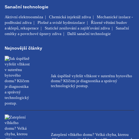
Sanační technologie
Aktivní elektroosmóza
Chemická injektáž zdiva
Mechanické izolace -
podřezání zdiva
Plošné a svislé hydroizolace
Řízené větrání budov
a sklepů, rekuperace
Statické zesilování a zajišťování zdiva
Sanační
omítky a povrchové úpravy zdiva
Další sanační technologie
Nejnovější články
Jak úspěšně vyřešit vlhkost v suterénu bytového
domu? Klíčem je diagnostika a správný
technologický postup.
Zateplení vlhkého domu? Velká chyba, kterou