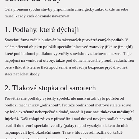
Celá proměna spodní stavby připomínala chirurgický zákrok, kde na sebe
musel každý krok dokonale navazovat.
1. Podlahy, které dýchají
Stavební firma začala budováním takzvaných
provětrávaných podlah
. V
celém přízemí objektu položili speciální plastové tvarovky (říká se jim iglú),
které pod budoucí podlahou vytvořily souvislou vzduchovou mezeru. Ta je
napojená na venkovní otvory, takže pod domem neustále proudí vzduch. Ten
bere vlhkost, která se tlačí zpod země, a odvádí ji bezpečně pryč dřív, než
stačí napáchat škody.
2. Tlaková stopka od sanotech
Provětrávané podlahy vyřešily spodek, ale masivní zdi bylo potřeba od
podloží mechanicky „odříznout“. Protože podříznout metrové staleté zdivo
by bylo extrémně nebezpečné a drahé, nasadili jsme naši
tlakovou utěsňující
injektáž
. Naši chlapi zdivo v přesné linii nad úrovní nových podlah navrtali,
osadili do otvorů speciální ventily (pakry) a pod vysokým tlakem do nich
napumpovali hydroizolační směs. Ta se v hloubce zdi rozlila do každé