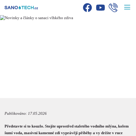
KDYŽ MÁ STARÝ
VODNÍ MLÝN DOSTAT
DRUHOU ŠANCI, ALE
VODA Z NÁHONU JE
PROTI.
Publikováno: 17.05.2026
Představte si to kouzlo. Stojíte uprostřed staletého vodního mlýna, kolem
šumí voda, masivní kamenné zdi vyprávějí příběhy a vy držíte v ruce