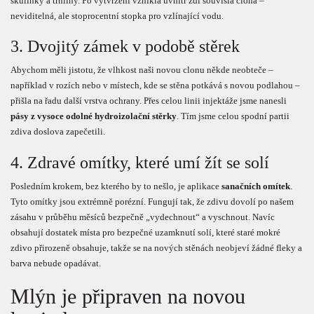
skulinky a trhliny. Po vytvrzení vznikla uvnitř zdi souvislá clona –
neviditelná, ale stoprocentní stopka pro vzlínající vodu.
3. Dvojitý zámek v podobě stěrek
Abychom měli jistotu, že vlhkost naši novou clonu někde neobteče –
například v rozích nebo v místech, kde se stěna potkává s novou podlahou –
přišla na řadu další vrstva ochrany. Přes celou linii injektáže jsme nanesli
pásy z vysoce odolné hydroizolační stěrky
. Tím jsme celou spodní partii
zdiva doslova zapečetili.
4. Zdravé omítky, které umí žít se solí
Posledním krokem, bez kterého by to nešlo, je aplikace
sanačních omítek
.
Tyto omítky jsou extrémně porézní. Fungují tak, že zdivu dovolí po našem
zásahu v průběhu měsíců bezpečně „vydechnout“ a vyschnout. Navíc
obsahují dostatek místa pro bezpečné uzamknutí solí, které staré mokré
zdivo přirozeně obsahuje, takže se na nových stěnách neobjeví žádné fleky a
barva nebude opadávat.
Mlýn je připraven na novou