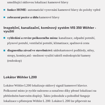
umožňující rádiovou lokalizaci kamerové hlavy
funkce HOME
- automatické vyrovnání kamerové hlavy do polohy vpřed
zobrazení pozice a úhlu
kamerové hlavy
Inspekční, kanalizační, komínový systém VIS 350 Wöhler -
využití
vyhledání a revize poškozeného místa:
kanalizace, odpadní potrubí,
plynové potrubí, ventilační potrubí, klimatizace, spalinová cesta
diagnostika závad ve stavebnictví:
sádrokartonové podhledy, stěny,
stropy, komíny,atd.- možnost využití taktéž endoskopické kamery
(endoskop)
Lokátor Wöhler L200
Lokátor Wöhler L200 lokalizuje rádiový signál kamerové hlavice.
Poškozené místo je rychle nalezeno a označeno díky přesné lokalizaci na
přehledném barevném displeji. Takto jednoduše a pohodlně funguje
lokalizace s přístrojem Wöhler L 200. Lokátor L 200 lze připevnit na