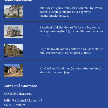
Jak úspěšně vyřešit vlhkost v suterénu bytového
domu? Klíčem je diagnostika a správný
technologický postup.
Zateplení vlhkého domu? Velká chyba, kterou
dělá spousta majitelů (proč nejdřív sanovat a pak
izolovat).
Boj s tlakovou vodou v suterénu základní školy:
Jak jsme zachránili objekt před vlhkostí.
Když má starý vodní mlýn dostat druhou šanci,
ale voda z náhonu je proti.
Kontaktní informace
SANOTECH.cz s.r.o.
Sídlo:
Rabštejnská Lhota 147,
537 01 Chrudim