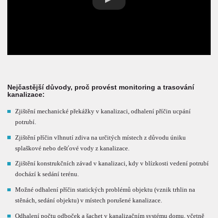
Nejčastější důvody, proč provést monitoring a trasování
kanalizace:
Zjištění mechanické překážky v kanalizaci, odhalení příčin ucpání
potrubí.
Zjištění příčin vlhnutí zdiva na určitých místech z důvodu úniku
splaškové nebo dešťové vody z kanalizace.
Zjištění konstrukčních závad v kanalizaci, kdy v blízkosti vedení potrubí
dochází k sedání terénu.
Možné odhalení příčin statických problémů objektu (vznik trhlin na
stěnách, sedání objektu) v místech porušené kanalizace.
Odhalení počtu odboček a šachet v kanalizačním systému domu, včetně