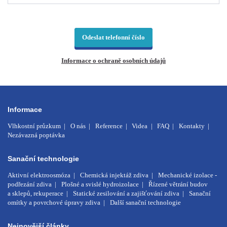
Odeslat telefonní číslo
Informace o ochraně osobních údajů
Informace
Vlhkostní průzkum
O nás
Reference
Videa
FAQ
Kontakty
Nezávazná poptávka
Sanační technologie
Aktivní elektroosmóza
Chemická injektáž zdiva
Mechanické izolace -
podřezání zdiva
Plošné a svislé hydroizolace
Řízené větrání budov
a sklepů, rekuperace
Statické zesilování a zajišťování zdiva
Sanační
omítky a povrchové úpravy zdiva
Další sanační technologie
Nejnovější články