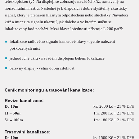
teleskopiskou tyč. Na displeji se zobrazuje naváděcí kříž, nastavený na
horizontálním rastru. Následně je k dispozici i dobře slyšitelný akustický
signál, který je přenášen hlasitým odposlechem nebo sluchátky. Naváděcí
kříž a intenzita signálu ukazují, jak daleko a ve kterém směru se
lokalizovaný bod nachází. Mezi hlavní přednosti přístroje L 200 patří:
lokalizace rádiového signálu kamerové hlavy - rychlé nalezení
poškozených míst
jednoduché užití - navádění displejem během lokalizace
barevný displej - velmi dobrá čitelnost
Ceník monitoringu a trasování kanalizace:
Revize kanalizace:
Do 10m
ks: 2000 kč + 21 % DPH
11 – 50m
1m: 200 Kč + 21 % DPH
51 – 100m
1m: 180 Kč + 21 % DPH
Trasování kanalizace:
Do 10m
ks: 1500 Kč + 21 % DPH