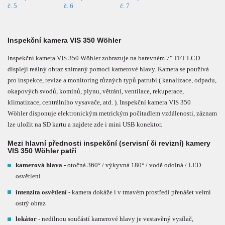
Inspekční kamera VIS 350 Wöhler
Inspekční kamera VIS 350 Wöhler zobrazuje na barevném 7" TFT LCD
displeji reálný obraz snímaný pomocí kamerové hlavy. Kamera se používá
pro inspekce, revize a monitoring různých typů patrubí ( kanalizace, odpadu,
okapových svodů, komínů, plynu, větrání, ventilace, rekuperace,
klimatizace, centrálního vysavače, atd. ). Inspekční kamera VIS 350
Wöhler disponuje elektronickým metrickým počitadlem vzdálenosti, záznam
lze uložit na SD kartu a najdete zde i mini USB konektor.
Mezi hlavní přednosti inspekční (servisní či revizní) kamery
VIS 350 Wöhler patří
kamerová hlava
- otočná 360° / výkyvná 180° / vodě odolná / LED
osvětlení
intenzita osvětlení
- kamera dokáže i v tmavém prostředí přenášet velmi
ostrý obraz
lokátor
- nedílnou součástí kamerové hlavy je vestavěný vysílač,