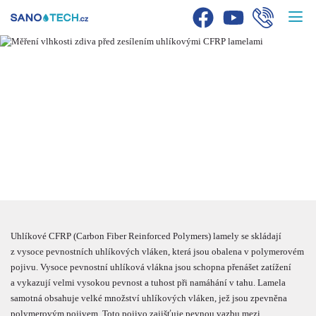
ZESILOVÁNÍ
KONSTRUKCÍ
UHLÍKOVÝMI CFRP
LAMELAMI
Uhlíkové CFRP (Carbon Fiber Reinforced Polymers) lamely se skládají
z vysoce pevnostních uhlíkových vláken, která jsou obalena v polymerovém
pojivu. Vysoce pevnostní uhlíková vlákna jsou schopna přenášet zatížení
a vykazují velmi vysokou pevnost a tuhost při namáhání v tahu. Lamela
samotná obsahuje velké množství uhlíkových vláken, jež jsou zpevněna
polymerovým pojivem. Toto pojivo zajišťuje pevnou vazbu mezi