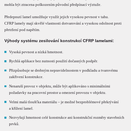
mohla být ztracena poškozením původní předpínací výztuže.
Předepnutí lamel umožňuje využít jejich vysokou pevnost v tahu.
CFRP lamely mají skvělé vlastnosti dotvarování a vysokou odolnost proti
přetržení pod napětím.
Výhody systému zesilování konstrukcí CFRP lamelami:
Vysoká pevnost a nízká hmotnost.
Rychlá aplikace bez nutnosti použití dočasných podpěr.
Přizpůsobuje se drobným nepravidelnostem v podkladu a tvarovému
zakřivení konstrukce.
Nenaruší provoz v objektu, může být aplikováno s minimálními
požadavky na pracovní prostor a omezení provozu v objektu.
Velmi malá tloušťka materiálu – je možné bezproblémové překrývání
a křížení lamel.
Nezvyšují hmotnost celé konstrukce ani konstrukční rozměry stavebních
prvků.