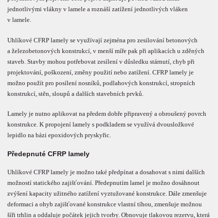
jednotlivými vlákny v lamele a roznáší zatížení jednotlivých vláken
v lamele.
Uhlíkové CFRP lamely se využívají zejména pro zesilování betonových
a železobetonových konstrukcí, v menší míře pak při aplikacích u zděných
staveb. Stavby mohou potřebovat zesílení v důsledku stárnutí, chyb při
projektování, poškození, změny použití nebo zatížení. CFRP lamely je
možno použít pro posílení nosníků, podlahových konstrukcí, stropních
konstrukcí, stěn, sloupů a dalších stavebních prvků.
Lamely je nutno aplikovat na předem dobře připravený a obroušený povrch
konstrukce. K propojení lamely s podkladem se využívá dvousložkové
lepidlo na bázi epoxidových pryskyřic.
Předepnuté CFRP lamely
Uhlíkové CFRP lamely je možno také předpínat a dosahovat s nimi dalších
možností statického zajišťování. Předepnutím lamel je možno dosáhnout
zvýšení kapacity užitného zatížení vyztužované konstrukce. Dále zmenšuje
deformaci a ohyb zajišťované konstrukce vlastní tíhou, zmenšuje možnou
šíři trhlin a oddaluje počátek jejich tvorby. Obnovuje tlakovou rezervu, která