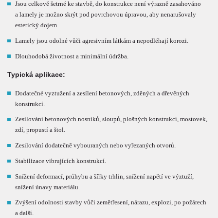
Jsou celkově šetrné ke stavbě, do konstrukce není výrazně zasahováno
a lamely je možno skrýt pod povrchovou úpravou, aby nenarušovaly
estetický dojem.
Lamely jsou odolné vůči agresivním látkám a nepodléhají korozi.
Dlouhodobá životnost a minimální údržba.
Typická aplikace:
Dodatečné vyztužení a zesílení betonových, zděných a dřevěných
konstrukcí.
Zesilování betonových nosníků, sloupů, plošných konstrukcí, mostovek,
zdí, propustí a štol.
Zesilování dodatečně vybouraných nebo vyřezaných otvorů.
Stabilizace vibrujících konstrukcí.
Snížení deformací, průhybu a šířky trhlin, snížení napětí ve výztuží,
snížení únavy materiálu.
Zvýšení odolnosti stavby vůči zemětřesení, nárazu, explozi, po požárech
a další.