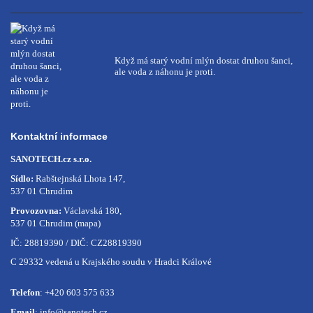
Když má starý vodní mlýn dostat druhou šanci,
ale voda z náhonu je proti.
Kontaktní informace
SANOTECH.cz s.r.o.
Sídlo:
Rabštejnská Lhota 147,
537 01 Chrudim
Provozovna:
Václavská 180,
537 01 Chrudim
(mapa)
IČ: 28819390 / DIČ: CZ28819390
C 29332 vedená u Krajského soudu v Hradci Králové
Telefon
:
+420 603 575 633
Email
:
info@sanotech.cz