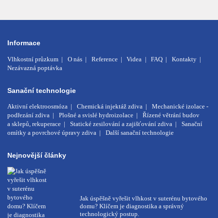
Informace
Vlhkostní průzkum
O nás
Reference
Videa
FAQ
Kontakty
Nezávazná poptávka
Sanační technologie
Aktivní elektroosmóza
Chemická injektáž zdiva
Mechanické izolace -
podřezání zdiva
Plošné a svislé hydroizolace
Řízené větrání budov
a sklepů, rekuperace
Statické zesilování a zajišťování zdiva
Sanační
omítky a povrchové úpravy zdiva
Další sanační technologie
Nejnovější články
Jak úspěšně vyřešit vlhkost v suterénu bytového
domu? Klíčem je diagnostika a správný
technologický postup.