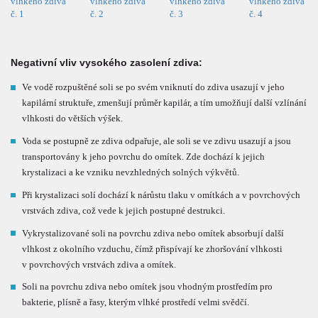
Negativní vliv vysokého zasolení zdiva:
Ve vodě rozpuštěné soli se po svém vniknutí do zdiva usazují v jeho
kapilární struktuře, zmenšují průměr kapilár, a tím umožňují další vzlínání
vlhkosti do větších výšek.
Voda se postupně ze zdiva odpařuje, ale soli se ve zdivu usazují a jsou
transportovány k jeho povrchu do omítek. Zde dochází k jejich
krystalizaci a ke vzniku nevzhledných solných výkvětů.
Při krystalizaci solí dochází k nárůstu tlaku v omítkách a v povrchových
vrstvách zdiva, což vede k jejich postupné destrukci.
Vykrystalizované soli na povrchu zdiva nebo omítek absorbují další
vlhkost z okolního vzduchu, čímž přispívají ke zhoršování vlhkosti
v povrchových vrstvách zdiva a omítek.
Soli na povrchu zdiva nebo omítek jsou vhodným prostředím pro
bakterie, plísně a řasy, kterým vlhké prostředí velmi svědčí.