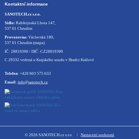
Kontaktní informace
SANOTECH.cz s.r.o.
Sídlo:
Rabštejnská Lhota 147,
537 01 Chrudim
Provozovna:
Václavská 180,
537 01 Chrudim
(mapa)
IČ: 28819390 / DIČ: CZ28819390
C 29332 vedená u Krajského soudu v Hradci Králové
Telefon
:
+420 603 575 633
Email
:
info@sanotech.cz
© 2026 SANOTECH.cz s.r.o.
Nastavení soukromí