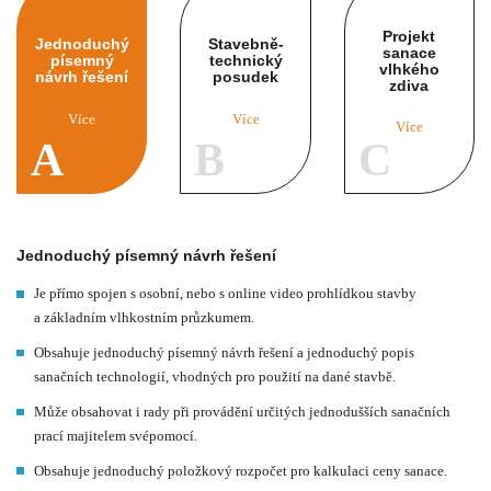
Projekt
Jednoduchý
Stavebně-
sanace
písemný
technický
vlhkého
návrh řešení
posudek
zdiva
Více
Více
Více
Jednoduchý písemný návrh řešení
Je přímo spojen s osobní, nebo s online video prohlídkou stavby
a základním vlhkostním průzkumem.
Obsahuje jednoduchý písemný návrh řešení a jednoduchý popis
sanačních technologií, vhodných pro použití na dané stavbě.
Může obsahovat i rady při provádění určitých jednodušších sanačních
prací majitelem svépomocí.
Obsahuje jednoduchý položkový rozpočet pro kalkulaci ceny sanace.