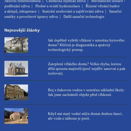
Aktivní elektroosmóza
Chemická injektáž zdiva
Mechanické izolace -
podřezání zdiva
Plošné a svislé hydroizolace
Řízené větrání budov
a sklepů, rekuperace
Statické zesilování a zajišťování zdiva
Sanační
omítky a povrchové úpravy zdiva
Další sanační technologie
Nejnovější články
Jak úspěšně vyřešit vlhkost v suterénu bytového
domu? Klíčem je diagnostika a správný
technologický postup.
Zateplení vlhkého domu? Velká chyba, kterou
dělá spousta majitelů (proč nejdřív sanovat a pak
izolovat).
Boj s tlakovou vodou v suterénu základní školy:
Jak jsme zachránili objekt před vlhkostí.
Když má starý vodní mlýn dostat druhou šanci,
ale voda z náhonu je proti.