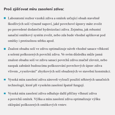
Proč zjišťovat míru zasolení zdiva:
Laboratorní rozbor vzorků zdiva a omítek určující obsah stavebně
škodlivých solí výrazně napoví, jaké povrchové úpravy máte zvolit
po provedené dodatečné hydroizolaci zdiva. Zejména, jak robustní
sanační omítkový systém zvolit, nebo zda bude vhodné aplikovat pod
omítky i protisolnou stěrku apod.
Znalost obsahu solí ve zdivu optimalizuje návrh vhodné sanace vlhkostí
a solemi poškozených povrchů zdiva. Ve svém důsledku může jasná
znalost obsahu solí ve zdivu sanaci povrchů zdiva značně zlevnit, nebo
naopak zabránit budoucímu poškozování povrchových úprav zdiva
vlivem „vysolování“ zbytkových solí obsažených ve stavební konstrukci.
Vysoká míra zasolení zdiva zároveň vyloučí použití některých sanačních
technologií, které při vysokém zasolení špatně fungují.
Vysoká míra zasolení zdiva odhaluje další příčiny vlhnutí zdiva
a povrchů omítek. Výška a míra zasolení zdiva optimalizuje výšku
oklepání poškozených omítkových vrstev.