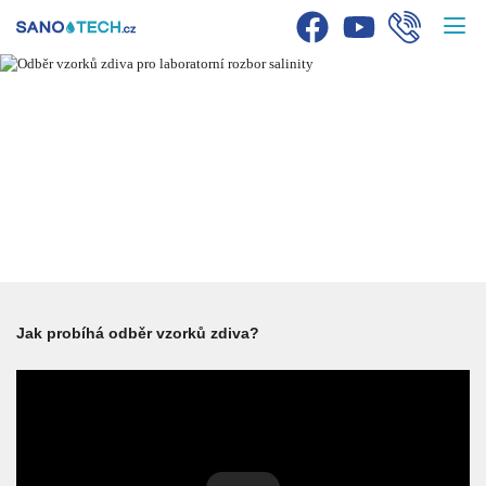
ODBĚR VZORKŮ
ZDIVA
rozbor salinity v akreditované laboratoři
Jak probíhá odběr vzorků zdiva?