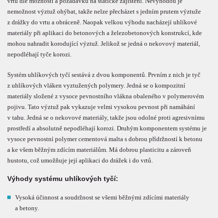
vrtů dle možností a požadavků na statické zajištění. Nevýhodou je
nemožnost výztuž ohýbat, takže nelze přecházet s jedním prutem výztuže
z drážky do vrtu a obráceně. Naopak velkou výhodu nacházejí uhlíkové
materiály při aplikaci do betonových a železobetonových konstrukcí, kde
mohou nahradit korodující výztuž. Jelikož se jedná o nekovový materiál,
nepodléhají tyče korozi.
Systém uhlíkových tyčí sestává z dvou komponentů. Prvním z nich je tyč
z uhlíkových vláken vyztužených polymery. Jedná se o kompozitní
materiály složené z vysoce pevnostního vlákna obaleného v polymerovém
pojivu. Tato výztuž pak vykazuje velmi vysokou pevnost při namáhání
v tahu. Jedná se o nekovové materiály, takže jsou odolné proti agresivnímu
prostředí a absolutně nepodléhají korozi. Druhým komponentem systému je
vysoce pevnostní polymer cementová malta s dobrou přídržností k betonu
a ke všem běžným zdícím materiálům. Má dobrou plasticitu a zároveň
hustotu, což umožňuje její aplikaci do drážek i do vrtů.
Výhody systému uhlíkových tyčí:
Vysoká účinnost a soudržnost se všemi běžnými zdícími materiály
a betony.