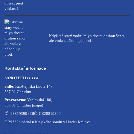
Když má starý vodní mlýn dostat druhou šanci,
ale voda z náhonu je proti.
Kontaktní informace
SANOTECH.cz s.r.o.
Sídlo:
Rabštejnská Lhota 147,
537 01 Chrudim
Provozovna:
Václavská 180,
537 01 Chrudim
(mapa)
IČ: 28819390 / DIČ: CZ28819390
C 29332 vedená u Krajského soudu v Hradci Králové