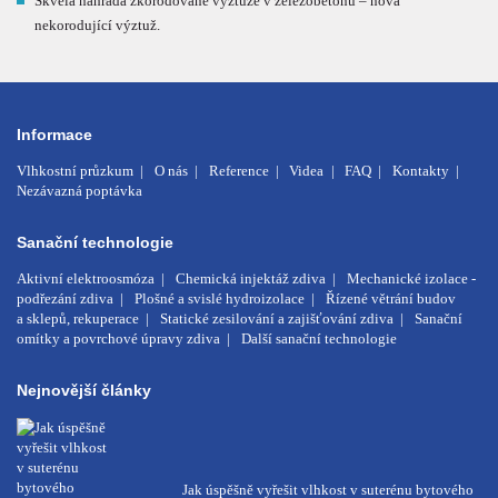
Skvělá náhrada zkorodované výztuže v železobetonu – nová
nekorodující výztuž.
Informace
Vlhkostní průzkum
O nás
Reference
Videa
FAQ
Kontakty
Nezávazná poptávka
Sanační technologie
Aktivní elektroosmóza
Chemická injektáž zdiva
Mechanické izolace -
podřezání zdiva
Plošné a svislé hydroizolace
Řízené větrání budov
a sklepů, rekuperace
Statické zesilování a zajišťování zdiva
Sanační
omítky a povrchové úpravy zdiva
Další sanační technologie
Nejnovější články
Jak úspěšně vyřešit vlhkost v suterénu bytového