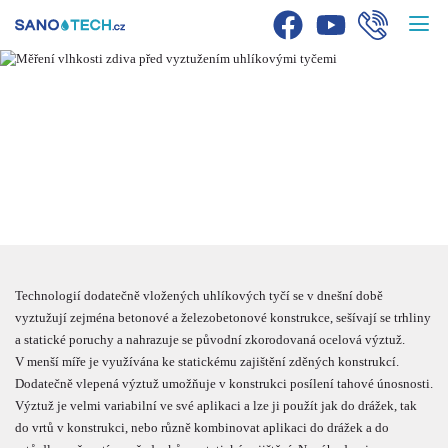
ZESILOVÁNÍ
KONSTRUKCÍ
UHLÍKOVÝMI TYČEMI
Technologií dodatečně vložených uhlíkových tyčí se v dnešní době
vyztužují zejména betonové a železobetonové konstrukce, sešívají se trhliny
a statické poruchy a nahrazuje se původní zkorodovaná ocelová výztuž.
V menší míře je využívána ke statickému zajištění zděných konstrukcí.
Dodatečně vlepená výztuž umožňuje v konstrukci posílení tahové únosnosti.
Výztuž je velmi variabilní ve své aplikaci a lze ji použít jak do drážek, tak
do vrtů v konstrukci, nebo různě kombinovat aplikaci do drážek a do