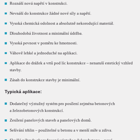
Roznáší nová napětí v konstrukci.
Nevnáší do konstrukce žádné nové síly a napětí.
Vysoká chemická odolnost a absolutně nekorodující materiál.
Dlouhodobá životnost a minimální údržba.
Vysoká pevnost v poměru ke hmotnosti.
Váhově lehké a jednoduché na aplikaci.
Aplikace do drážek a vrtů pod líc konstrukce – nenaruší estetický vzhled
stavby.
Zásah do konstrukce stavby je minimální.
Typická aplikace:
Dodatečný výztužný systém pro posílení zejména betonových
a železobetonových konstrukcí.
Zesílení panelových staveb a panelových domů.
Sešívání trhlin – použitelné u betonu a v menší míře u zdiva.