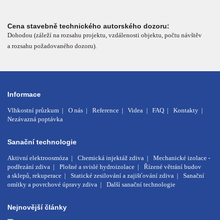
Cena stavebně technického autorského dozoru:
Dohodou (záleží na rozsahu projektu, vzdálenosti objektu, počtu návštěv
a rozsahu požadovaného dozoru).
Informace
Vlhkostní průzkum
O nás
Reference
Videa
FAQ
Kontakty
Nezávazná poptávka
Sanační technologie
Aktivní elektroosmóza
Chemická injektáž zdiva
Mechanické izolace -
podřezání zdiva
Plošné a svislé hydroizolace
Řízené větrání budov
a sklepů, rekuperace
Statické zesilování a zajišťování zdiva
Sanační
omítky a povrchové úpravy zdiva
Další sanační technologie
Nejnovější články