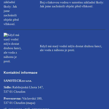
Boj s tlakovou vodou v suterénu základní školy:
Jak jsme zachránili objekt před vlhkostí.
Když má starý vodní mlýn dostat druhou šanci,
ale voda z náhonu je proti.
Kontaktní informace
SANOTECH.cz s.r.o.
Sídlo:
Rabštejnská Lhota 147,
537 01 Chrudim
Provozovna:
Václavská 180,
537 01 Chrudim
(mapa)